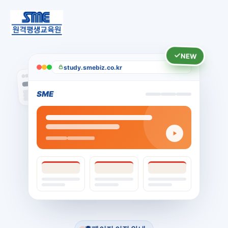
NEW
study.smebiz.co.kr
SME