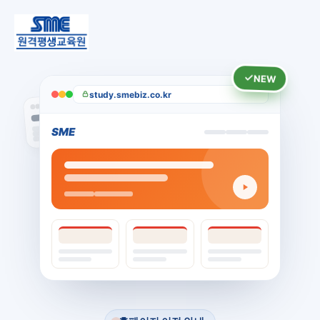
NEW
study.smebiz.co.kr
SME