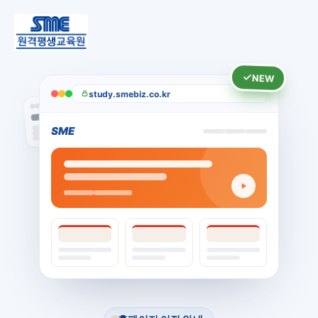
NEW
study.smebiz.co.kr
SME