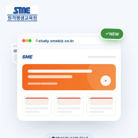
NEW
study.smebiz.co.kr
SME